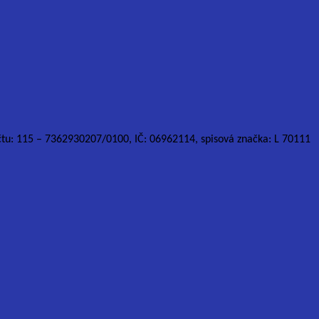
účtu: 115 – 7362930207/0100, IČ: 06962114, spisová značka: L 70111