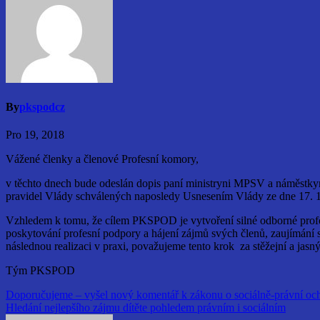
By
pkspodcz
Pro 19, 2018
Vážené členky a členové Profesní komory,
v těchto dnech bude odeslán dopis paní ministryni MPSV a náměstkyni
pravidel Vlády schválených naposledy Usnesením Vlády ze dne 17. 1
Vzhledem k tomu, že cílem PKSPOD je vytvoření silné odborné profe
poskytování profesní podpory a hájení zájmů svých členů, zaujímání s
následnou realizaci v praxi, považujeme tento krok za stěžejní a ja
Tým PKSPOD
Navigace
Doporučujeme – vyšel nový komentář k zákonu o sociálně-právní och
Hledání nejlepšího zájmu dítěte pohledem právním i sociálním
pro