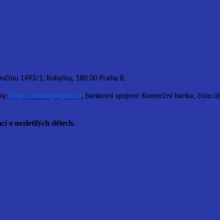
Ovčínu 1493/1, Kobylisy, 180 00 Praha 8,
ky:
https://www.pkspod.cz
, bankovní spojení: Komerční banka, číslo 
cí o nezletilých dětech.