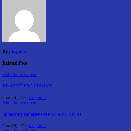
příspěvek
By
pkspodcz
Related Post
Aktuální oznámení
KRÁSNÉ PRÁZDNINY
Čvn 26, 2026
pkspodcz
Aktuální oznámení
Společné prohlášení MPSV a PK SPOD
Čvn 18, 2026
pkspodcz
Aktuální oznámení