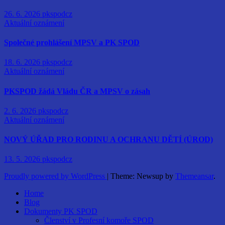
26. 6. 2026
pkspodcz
Aktuální oznámení
Společné prohlášení MPSV a PK SPOD
18. 6. 2026
pkspodcz
Aktuální oznámení
PKSPOD žádá Vládu ČR a MPSV o zásah
2. 6. 2026
pkspodcz
Aktuální oznámení
NOVÝ ÚŘAD PRO RODINU A OCHRANU DĚTÍ (ÚROD)
13. 5. 2026
pkspodcz
Proudly powered by WordPress
|
Theme: Newsup by
Themeansar
.
Home
Blog
Dokumenty PK SPOD
Členství v Profesní komoře SPOD