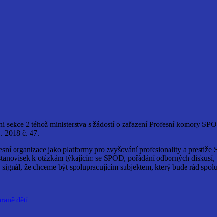
 sekce 2 téhož ministerstva s žádostí o zařazení Profesní komory SPO
. 2018 č. 47.
sní organizace jako platformy pro zvyšování profesionality a presti
tanovisek k otázkám týkajícím se SPOD, pořádání odborných diskusí, vy
sný signál, že chceme být spolupracujícím subjektem, který bude rád s
raně dětí