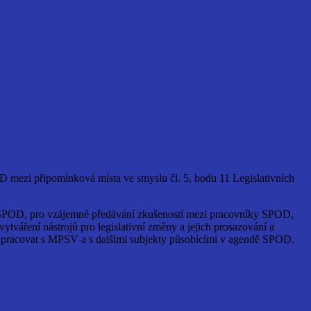
D mezi připomínková místa ve smyslu čl. 5, bodu 11 Legislativních
že SPOD, pro vzájemné předávání zkušeností mezi pracovníky SPOD,
tváření nástrojů pro legislativní změny a jejich prosazování a
polupracovat s MPSV a s dalšími subjekty působícími v agendě SPOD.