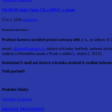
PKSPOD žádá Vládu ČR a MPSV o zásah
Čvn 2, 2026
pkspodcz
Kontaktní informace:
Profesní komora sociálně-právní ochrany dětí, z. s.
, se sídlem: K 
email:
pkspod@seznam.cz
, datová schránka: het9edz, webové strán
vedená u Městského soudu v Praze v oddílu L, vložce č. 70111.
Kontaktní E-mail ani datová schránka neslouží k zasílání informa
Naši partneři
Poslední články
Aktuální oznámení
KRÁSNÉ PRÁZDNINY