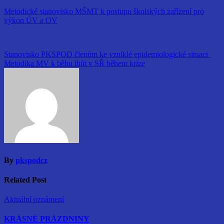
Metodické stanovisko MŠMT k postupu školských zařízení pro
výkon ÚV a OV
Navigace
Stanovisko PKSPOD členům ke vzniklé epidemiologické situaci
Metodika MV k běhu lhůt v SŘ během krize
pro
příspěvek
By
pkspodcz
Related Post
Aktuální oznámení
KRÁSNÉ PRÁZDNINY