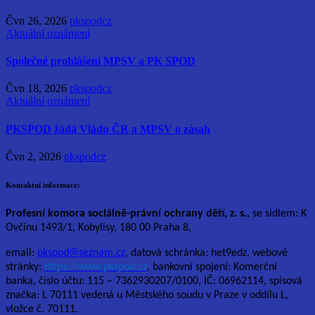
Čvn 26, 2026
pkspodcz
Aktuální oznámení
Společné prohlášení MPSV a PK SPOD
Čvn 18, 2026
pkspodcz
Aktuální oznámení
PKSPOD žádá Vládu ČR a MPSV o zásah
Čvn 2, 2026
pkspodcz
Kontaktní informace:
Profesní komora sociálně-právní ochrany dětí, z. s.
, se sídlem: K
Ovčínu 1493/1, Kobylisy, 180 00 Praha 8,
email:
pkspod@seznam.cz
, datová schránka: het9edz, webové
stránky:
https://www.pkspod.cz
, bankovní spojení: Komerční
banka, číslo účtu: 115 – 7362930207/0100, IČ: 06962114, spisová
značka: L 70111 vedená u Městského soudu v Praze v oddílu L,
vložce č. 70111.