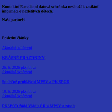
Kontaktní E-mail ani datová schránka neslouží k zasílání
informací o nezletilých dětech.
Naši partneři
Poslední články
Aktuální oznámení
KRÁSNÉ PRÁZDNINY
26. 6. 2026
pkspodcz
Aktuální oznámení
Společné prohlášení MPSV a PK SPOD
18. 6. 2026
pkspodcz
Aktuální oznámení
PKSPOD žádá Vládu ČR a MPSV o zásah