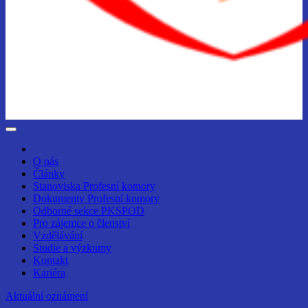
O nás
Články
Stanoviska Profesní komory
Dokumenty Profesní komory
Odborné sekce PKSPOD
Pro zájemce o členství
Vzdělávání
Studie a výzkumy
Kontakt
Kariéra
Aktuální oznámení