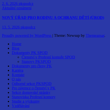
2. 6. 2026
pkspodcz
Aktuální oznámení
NOVÝ ÚŘAD PRO RODINU A OCHRANU DĚTÍ (ÚROD)
13. 5. 2026
pkspodcz
Proudly powered by WordPress
|
Theme: Newsup by
Themeansar
.
Home
Blog
Dokumenty PK SPOD
Členství v Profesní komoře SPOD
Stanovy PKSPOD
Dokumenty pro členy PK
Kariéra
Kontakt
O nás
Odborné sekce PKSPOD
Pro zájemce o členství v PK
Sekce domovské stránky
Stanoviska Profesní komory
Studie a výzkumy
Vzdělávání