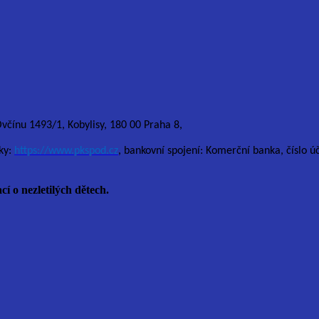
Ovčínu 1493/1, Kobylisy, 180 00 Praha 8,
ky:
https://www.pkspod.cz
, bankovní spojení: Komerční banka, číslo 
cí o nezletilých dětech.