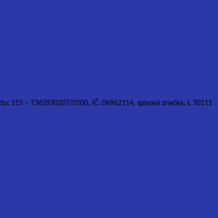
účtu: 115 – 7362930207/0100, IČ: 06962114, spisová značka: L 70111