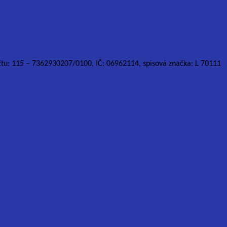
účtu: 115 – 7362930207/0100, IČ: 06962114, spisová značka: L 70111