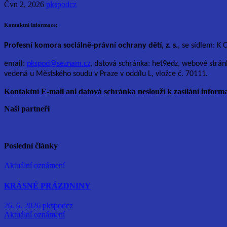
Čvn 2, 2026
pkspodcz
Kontaktní informace:
Profesní komora sociálně-právní ochrany dětí, z. s.
, se sídlem: K 
email:
pkspod@seznam.cz
, datová schránka: het9edz, webové strán
vedená u Městského soudu v Praze v oddílu L, vložce č. 70111.
Kontaktní E-mail ani datová schránka neslouží k zasílání informa
Naši partneři
Poslední články
Aktuální oznámení
KRÁSNÉ PRÁZDNINY
26. 6. 2026
pkspodcz
Aktuální oznámení