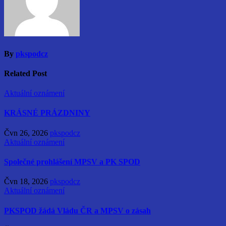
By
pkspodcz
Related Post
Aktuální oznámení
KRÁSNÉ PRÁZDNINY
Čvn 26, 2026
pkspodcz
Aktuální oznámení
Společné prohlášení MPSV a PK SPOD
Čvn 18, 2026
pkspodcz
Aktuální oznámení
PKSPOD žádá Vládu ČR a MPSV o zásah