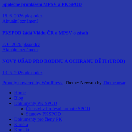
Společné prohlášení MPSV a PK SPOD
18. 6. 2026
pkspodcz
Aktuální oznámení
PKSPOD žádá Vládu ČR a MPSV o zásah
2. 6. 2026
pkspodcz
Aktuální oznámení
NOVÝ ÚŘAD PRO RODINU A OCHRANU DĚTÍ (ÚROD)
13. 5. 2026
pkspodcz
Proudly powered by WordPress
|
Theme: Newsup by
Themeansar
.
Home
Blog
Dokumenty PK SPOD
Členství v Profesní komoře SPOD
Stanovy PKSPOD
Dokumenty pro členy PK
Kariéra
Kontakt