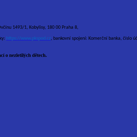
Ovčínu 1493/1, Kobylisy, 180 00 Praha 8,
ky:
https://www.pkspod.cz
, bankovní spojení: Komerční banka, číslo 
cí o nezletilých dětech.