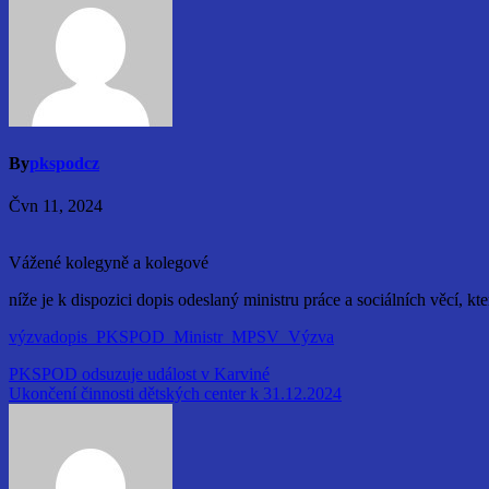
By
pkspodcz
Čvn 11, 2024
Vážené kolegyně a kolegové
níže je k dispozici dopis odeslaný ministru práce a sociálních věcí, kt
výzvadopis_PKSPOD_Ministr_MPSV_Výzva
Navigace
PKSPOD odsuzuje událost v Karviné
Ukončení činnosti dětských center k 31.12.2024
pro
příspěvek