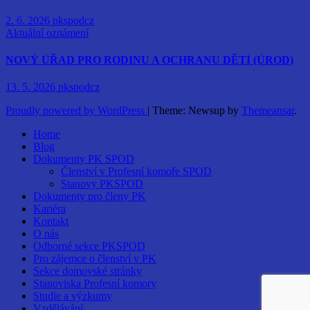
2. 6. 2026
pkspodcz
Aktuální oznámení
NOVÝ ÚŘAD PRO RODINU A OCHRANU DĚTÍ (ÚROD)
13. 5. 2026
pkspodcz
Proudly powered by WordPress
|
Theme: Newsup by
Themeansar
.
Home
Blog
Dokumenty PK SPOD
Členství v Profesní komoře SPOD
Stanovy PKSPOD
Dokumenty pro členy PK
Kariéra
Kontakt
O nás
Odborné sekce PKSPOD
Pro zájemce o členství v PK
Sekce domovské stránky
Stanoviska Profesní komory
Studie a výzkumy
Vzdělávání