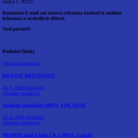
vložce č. 70111.
Kontaktní E-mail ani datová schránka neslouží k zasílání
informací o nezletilých dětech.
Naši partneři
Poslední články
Aktuální oznámení
KRÁSNÉ PRÁZDNINY
26. 6. 2026
pkspodcz
Aktuální oznámení
Společné prohlášení MPSV a PK SPOD
18. 6. 2026
pkspodcz
Aktuální oznámení
PKSPOD žádá Vládu ČR a MPSV o zásah