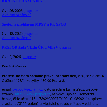
KRÁSNÉ PRÁZDNINY
Čvn 26, 2026
pkspodcz
Aktuální oznámení
Společné prohlášení MPSV a PK SPOD
Čvn 18, 2026
pkspodcz
Aktuální oznámení
PKSPOD žádá Vládu ČR a MPSV o zásah
Čvn 2, 2026
pkspodcz
Kontaktní informace:
Profesní komora sociálně-právní ochrany dětí, z. s.
, se sídlem: K
Ovčínu 1493/1, Kobylisy, 180 00 Praha 8,
email:
pkspod@seznam.cz
, datová schránka: het9edz, webové
stránky:
https://www.pkspod.cz
, bankovní spojení: Komerční
banka, číslo účtu: 115 – 7362930207/0100, IČ: 06962114, spisová
značka: L 70111 vedená u Městského soudu v Praze v oddílu L,