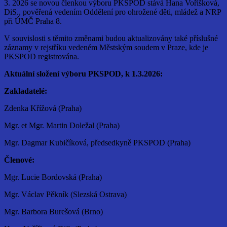
3. 2026 se novou členkou výboru PKSPOD stává Hana Voříšková,
DiS., pověřená vedením Oddělení pro ohrožené děti, mládež a NRP
při ÚMČ Praha 8.
V souvislosti s těmito změnami budou aktualizovány také příslušné
záznamy v rejstříku vedeném Městským soudem v Praze, kde je
PKSPOD registrována.
Aktuální složení výboru PKSPOD, k 1.3.2026:
Zakladatelé:
Zdenka Křížová (Praha)
Mgr. et Mgr. Martin Doležal (Praha)
Mgr. Dagmar Kubičíková, předsedkyně PKSPOD (Praha)
Členové:
Mgr. Lucie Bordovská (Praha)
Mgr. Václav Pěkník (Slezská Ostrava)
Mgr. Barbora Burešová (Brno)