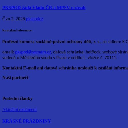
PKSPOD žádá Vládu ČR a MPSV o zásah
Čvn 2, 2026
pkspodcz
Kontaktní informace:
Profesní komora sociálně-právní ochrany dětí, z. s.
, se sídlem: K 
email:
pkspod@seznam.cz
, datová schránka: het9edz, webové strán
vedená u Městského soudu v Praze v oddílu L, vložce č. 70111.
Kontaktní E-mail ani datová schránka neslouží k zasílání informa
Naši partneři
Poslední články
Aktuální oznámení
KRÁSNÉ PRÁZDNINY