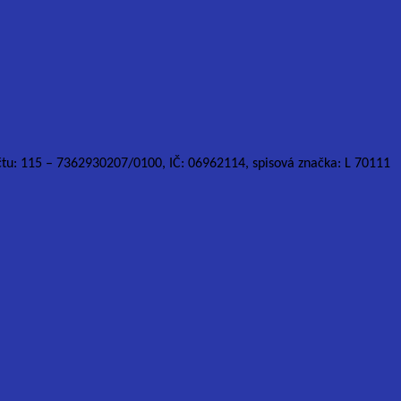
účtu: 115 – 7362930207/0100, IČ: 06962114, spisová značka: L 70111