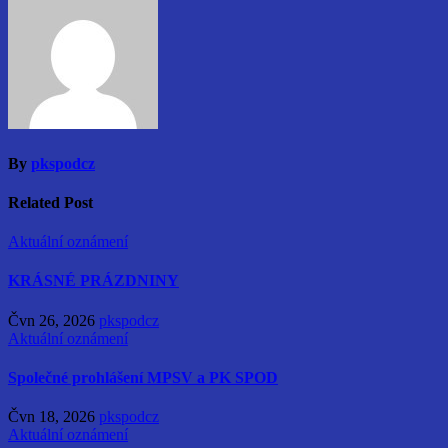
příspěvek
By
pkspodcz
Related Post
Aktuální oznámení
KRÁSNÉ PRÁZDNINY
Čvn 26, 2026
pkspodcz
Aktuální oznámení
Společné prohlášení MPSV a PK SPOD
Čvn 18, 2026
pkspodcz
Aktuální oznámení