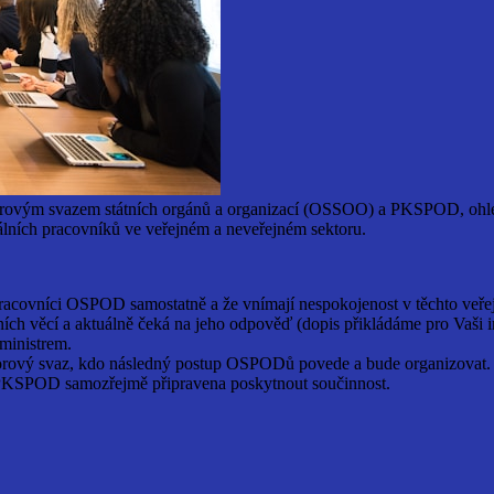
orovým svazem státních orgánů a organizací (OSSOO) a PKSPOD, ohledn
lních pracovníků ve veřejném a neveřejném sektoru.
ovníci OSPOD samostatně a že vnímají nespokojenost v těchto veře
h věcí a aktuálně čeká na jeho odpověď (dopis přikládáme pro Vaši i
ministrem.
rový svaz, kdo následný postup OSPODů povede a bude organizovat.
PKSPOD samozřejmě připravena poskytnout součinnost.