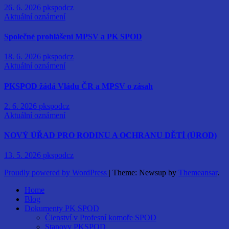
26. 6. 2026
pkspodcz
Aktuální oznámení
Společné prohlášení MPSV a PK SPOD
18. 6. 2026
pkspodcz
Aktuální oznámení
PKSPOD žádá Vládu ČR a MPSV o zásah
2. 6. 2026
pkspodcz
Aktuální oznámení
NOVÝ ÚŘAD PRO RODINU A OCHRANU DĚTÍ (ÚROD)
13. 5. 2026
pkspodcz
Proudly powered by WordPress
|
Theme: Newsup by
Themeansar
.
Home
Blog
Dokumenty PK SPOD
Členství v Profesní komoře SPOD
Stanovy PKSPOD