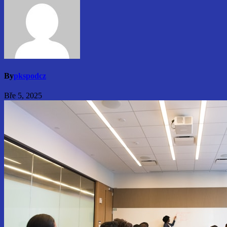
By
pkspodcz
Bře 5, 2025