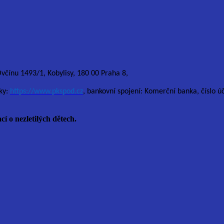
Ovčínu 1493/1, Kobylisy, 180 00 Praha 8,
ky:
https://www.pkspod.cz
, bankovní spojení: Komerční banka, číslo 
cí o nezletilých dětech.