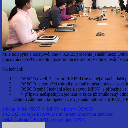
Milé kolegyně a kolegové, dne 4.3.2025 proběhlo jednání mezi Odb
pracovníci OSPOD mohli upozornit na nerovnost v odměňování sociá
Na jednání:
OSSOO uvedl, že krom PKSPOD se na něj obrací i další prac
OSSOO v této věci oslovil písemně ministra práce a sociálníc
OSSOO zahájí jednání s legislativou MPSV a případně i s 
V případě neúspěšných jednání to bude již zmiňovaný odbo
žádnou zákonnou kompetenci. Při jednání odborů a MPSV je 
priloha_1484445067_0_MPSV – platy v OSPOD
Navigace
18.3.2025 se sejde PKSPOD s ministrem Marianem Jurečkou
Setkání zástupců PKSPOD se zástupci MPSV
pro