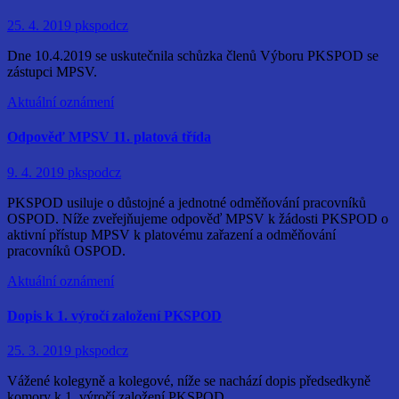
25. 4. 2019
pkspodcz
Dne 10.4.2019 se uskutečnila schůzka členů Výboru PKSPOD se
zástupci MPSV.
Aktuální oznámení
Odpověď MPSV 11. platová třída
9. 4. 2019
pkspodcz
PKSPOD usiluje o důstojné a jednotné odměňování pracovníků
OSPOD. Níže zveřejňujeme odpověď MPSV k žádosti PKSPOD o
aktivní přístup MPSV k platovému zařazení a odměňování
pracovníků OSPOD.
Aktuální oznámení
Dopis k 1. výročí založení PKSPOD
25. 3. 2019
pkspodcz
Vážené kolegyně a kolegové, níže se nachází dopis předsedkyně
komory k 1. výročí založení PKSPOD.