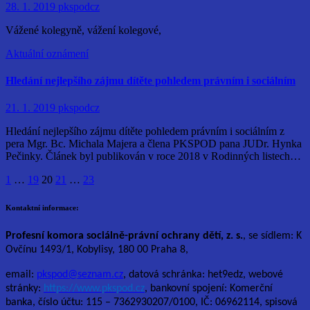
28. 1. 2019
pkspodcz
Vážené kolegyně, vážení kolegové,
Aktuální oznámení
Hledání nejlepšího zájmu dítěte pohledem právním i sociálním
21. 1. 2019
pkspodcz
Hledání nejlepšího zájmu dítěte pohledem právním i sociálním z
pera Mgr. Bc. Michala Majera a člena PKSPOD pana JUDr. Hynka
Pečinky. Článek byl publikován v roce 2018 v Rodinných listech…
Stránkování
1
…
19
20
21
…
23
příspěvků
Kontaktní informace:
Profesní komora sociálně-právní ochrany dětí, z. s.
, se sídlem: K
Ovčínu 1493/1, Kobylisy, 180 00 Praha 8,
email:
pkspod@seznam.cz
, datová schránka: het9edz, webové
stránky:
https://www.pkspod.cz
, bankovní spojení: Komerční
banka, číslo účtu: 115 – 7362930207/0100, IČ: 06962114, spisová