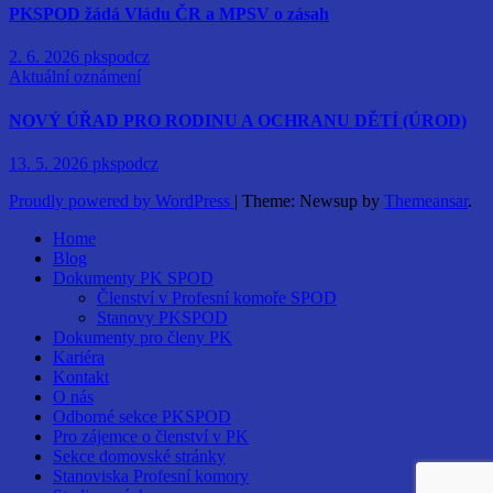
PKSPOD žádá Vládu ČR a MPSV o zásah
2. 6. 2026
pkspodcz
Aktuální oznámení
NOVÝ ÚŘAD PRO RODINU A OCHRANU DĚTÍ (ÚROD)
13. 5. 2026
pkspodcz
Proudly powered by WordPress
|
Theme: Newsup by
Themeansar
.
Home
Blog
Dokumenty PK SPOD
Členství v Profesní komoře SPOD
Stanovy PKSPOD
Dokumenty pro členy PK
Kariéra
Kontakt
O nás
Odborné sekce PKSPOD
Pro zájemce o členství v PK
Sekce domovské stránky
Stanoviska Profesní komory